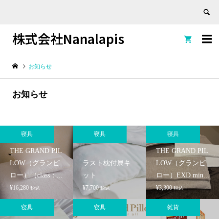
株式会社Nanalapis


お知らせ
お知らせ
寝具
寝具
寝具
THE GRAND PIL
THE GRAND PIL
LOW（グランピ
ラスト枕付属キ
LOW（グランピ
ロー）（class：...
ット
ロー）EXD min...
¥
16,280
¥
7,700
¥
3,300
税込
税込
税込
寝具
寝具
雑貨