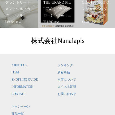
グラントリート
THE GRAND PIL
GINGEN 100％ジ
メントシルクカ
LOW（グランピ
ンジャーパウダ
バー（フル）
ロー）（class：...
ー 50g（5g×10...
¥
19,800
¥
34,800
¥
3,700
税込
税込
税込
株式会社Nanalapis
ABOUT US
ランキング
ITEM
新着商品
SHOPPING GUIDE
当店について
INFORMATION
よくある質問
CONTACT
お問い合わせ
キャンペーン
商品一覧