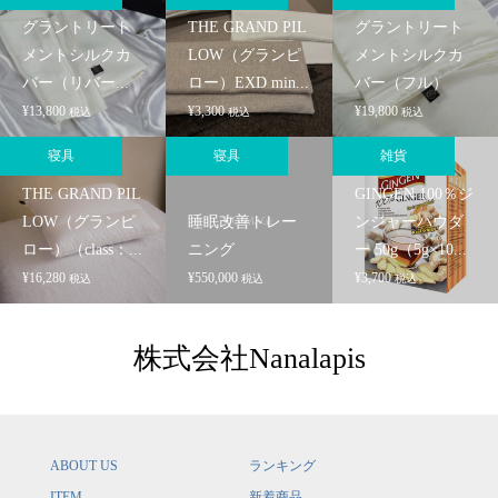
グラントリート
THE GRAND PIL
グラントリート
メントシルクカ
LOW（グランピ
メントシルクカ
バー（リバー...
ロー）EXD min...
バー（フル）
¥
13,800
¥
3,300
¥
19,800
税込
税込
税込
寝具
寝具
雑貨
THE GRAND PIL
GINGEN 100％ジ
LOW（グランピ
睡眠改善トレー
ンジャーパウダ
ロー）（class：...
ニング
ー 50g（5g×10...
¥
16,280
¥
550,000
¥
3,700
税込
税込
税込
株式会社Nanalapis
ABOUT US
ランキング
ITEM
新着商品