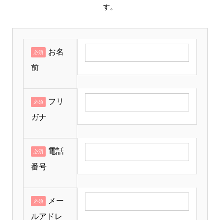
す。
お名
必須
前
フリ
必須
ガナ
電話
必須
番号
メー
必須
ルアドレ